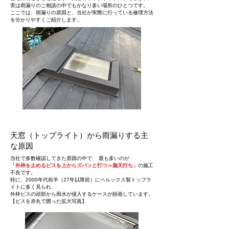
実は雨漏りのご相談の中でもかなり多い場所のひとつです。
ここでは、雨漏りの原因と、当社が実際に行っている修理方法
を分かりやすくご紹介します。
天窓（トップライト）から雨漏りする主
な原因
当社で多数確認してきた原因の中で、 最も多いのが
「外枠を止めるビスを上からズバッと打つ＝脳天打ち」
の施工
不良です。
特に、2000年代前半（27年以降前）にベルックス製トップラ
イトに多く見られ、
外枠ビスの頭部から雨水が侵入するケースが頻発しています。
【ビスを赤丸で囲った拡大写真】