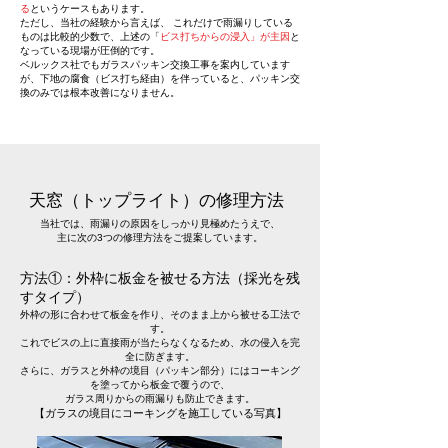
る
というケースもあります。
ただし、当社の経験から言えば、 これだけで雨漏りしている
ものは比較的少数で、上述の「
ビス打ちからの浸入」が主因
と
なっている現場が圧倒的です。
ベルックス社でもガラスパッキン交換工事を案内しています
が、下地の腐食（ビス打ち経由）を伴っていると、パッキン交
換のみでは根本改善になりません。
天窓（トップライト）の修理方法
当社では、雨漏りの原因をしっかり見極めたうえで、
主に次の3つの修理方法をご提案しています。
方法①：外枠に板金を被せる方法（採光を残
すタイプ）
外枠の形に合わせて板金を作り、そのまま上から被せる工法で
す。
これでビスの上に直接雨が当たらなくなるため、水の侵入を完
全に防ぎます。
さらに、ガラスと外枠の境目（パッキン部分）にはコーキング
を塗ってから板金で覆うので、
ガラス周りからの雨漏りも防止できます。
【ガラスの境目にコーキングを施工している写真】