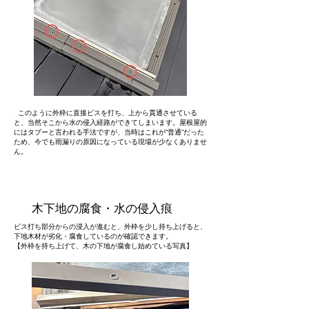
このように外枠に直接ビスを打ち、上から貫通させている
と、当然そこから水の侵入経路ができてしまいます。屋根屋的
にはタブーと言われる手法ですが、当時はこれが“普通”だった
ため、今でも雨漏りの原因になっている現場が少なくありませ
ん。
木下地の腐食・水の侵入痕
ビス打ち部分からの浸入が進むと、外枠を少し持ち上げると、
下地木材が劣化・腐食しているのが確認できます。
【外枠を持ち上げて、木の下地が腐食し始めている写真】