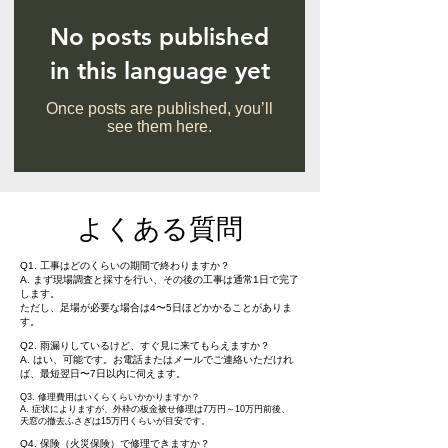
No posts published
in this language yet
Once posts are published, you’ll
see them here.
よくある質問
Q1. 工事はどのくらいの期間で終わりますか？
A. まず現場調査と採寸を行い、その後の工事は通常1日で完了
します。
ただし、足場が必要な場合は4〜5日ほどかかることがありま
す。
Q2. 雨漏りしているけど、すぐ見に来てもらえますか？
A. はい、可能です。お電話またはメールでご連絡いただけれ
ば、最短翌日〜7日以内に伺えます。
Q3. 修理費用はいくらくらいかかりますか？
A. 症状によりますが、外枠の板金被せ修理は7万円～10万円前後、
天窓の撤去ふさぎは15万円くらいが目安です。
Q4. 保険（火災保険）で修理できますか？