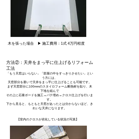
木を張った場合 ▶ 施工費用：1式 4万円程度
方法②：天井をまっ平に仕上げるリフォーム
工法
「もう天窓はいらない」「部屋の中をすっきりさせたい」とい
う方には、
天窓部分を塞いで天井をまっ平に仕上げることも可能です。
まず天窓部分に100mmのスタイロフォーム断熱材を貼り、木
下地を組んで
その上に石膏ボードを施工→パテ埋め→クロス仕上げを行いま
す。
下から見ると、もともと天窓があったとは分からないほど、き
れいな天井になります。
【室内のクロスが劣化している状況の写真】