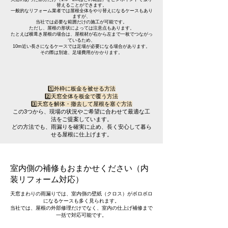
替えることができます。
一般的なリフォーム業者では屋根全体をやり替えになるケースもあり
ますが、
当社では必要な範囲だけの施工が可能です。
ただし、屋根の形状によっては注意点もあります。
たとえば横葺き屋根の場合は、屋根材が右から左まで一枚でつながっ
ているため、
10m近い長さになるケースでは足場が必要になる場合があります。
その際は別途、足場費用がかかります。
1️⃣外枠に板金を被せる方法
2️⃣天窓全体を板金で覆う方法
3️⃣天窓を解体・撤去して屋根を塞ぐ方法
この3つから、現場の状況やご希望に合わせて最適な工
法をご提案しています。
どの方法でも、雨漏りを確実に止め、長く安心して暮ら
せる屋根に仕上げます。
室内側の補修もおまかせください（内
装リフォーム対応）
天窓まわりの雨漏りでは、室内側の壁紙（クロス）がボロボロ
になるケースも多く見られます。
当社では、屋根の外部修理だけでなく、室内の仕上げ補修まで
一括で対応可能です。