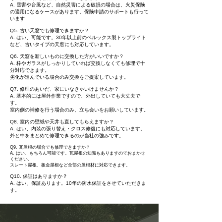
A. 雪害や台風など、自然災害による破損の場合は、火災保険
の適用になるケースがあります。保険申請のサポートも行って
います
Q5. 古い天窓でも修理できますか？
A. はい、可能です。30年以上前のベルックス製トップライト
など、古いタイプの天窓にも対応しています。
Q6. 天窓を新しいものに交換した方がいいですか？
A. 枠やガラスがしっかりしていれば交換しなくても修理で十
分対応できます。
劣化が進んでいる場合のみ交換をご提案しています。
Q7. 修理のあいだ、家にいなきゃいけませんか？
A. 基本的には屋外作業ですので、外出していても大丈夫で
す。
室内側の補修を行う場合のみ、立ち会いをお願いしています。
Q8. 室内の壁紙や天井も直してもらえますか？
A. はい、内装の張り替え・クロス修復にも対応しています。
外と中をまとめて修理できるのが当社の強みです。
Q9. 瓦屋根の場合でも修理できますか？
A. はい、もちろん可能です。瓦屋根の知識もありますのでおまかせ
ください。
​スレート屋根、板金屋根など全部の屋根材に対応できます。
Q10. 保証はありますか？
A. はい、保証あります。10年の防水保証をさせていただきま
す。