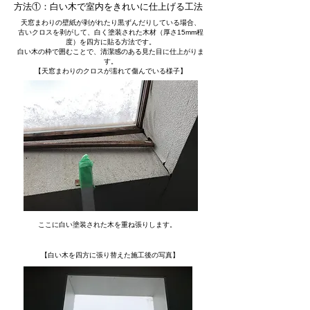
方法①：白い木で室内をきれいに仕上げる工法
天窓まわりの壁紙が剥がれたり黒ずんだりしている場合、
古いクロスを剥がして、白く塗装された木材（厚さ15mm程
度）を四方に貼る方法です。
白い木の枠で囲むことで、清潔感のある見た目に仕上がりま
す。
【天窓まわりのクロスが濡れて傷んでいる様子】
​ここに白い塗装された木を重ね張りします。
【白い木を四方に張り替えた施工後の写真】