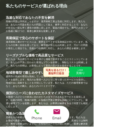
私たちのサービスが選ばれる理由
迅速な対応であなたの不安を解消
雨樋の問題は突然起こりますが、瀧澤屋根工業は迅速に対応します。私たち
は、あなたの問題を私たちの問題として捉え、素早く対応することで、あなた
の生活を一刻も早く通常の状態に戻します。緊急の場合でも、専門のスタッフ
が迅速に駆けつけ、最適な解決策を提案します。
長期保証で安心のサポートを保証
瀧澤屋根工業のサービスには、業界をリード
する長期保証が付いています。私
たちの仕事に自信を持っており、修理後の安心もお約束します。万が一の問題
が発生した場合でも、迅速かつ効果的に対応し、あなたの満足を確保します。
リーズナブルな価格で高品質なサービス
私たちは、高品質なサービスを適正な価格で提供
することにコミットしていま
す。あなたの予算に合わせた最適なプランを提案し、無駄なコストは削減しま
す。私たちの目標は、お客様にとって最良の選択肢を提供することです。
写真を送るだけ！
LINE
地域密着型で親しみやすいサービス
見積り
最短即日返信
盛岡市の気候や環境を熟知している私たちは、地域に合わせた最適な修理サー
ビスを提供します。地元のお客様一人ひとりに寄り添ったサービスを提供し、
地域社会に貢献することを大切にしています。私たちは、ただの修理業者では
なく、あなたの隣人、あなたのパートナーです。
個別のニーズに合わせたカスタマイズサービス
お客様一人ひとりの状況に合わせたカスタマイズされたサービスを提供しま
す。お家の特性、雨樋の状態、お客様の予算や要望を詳細にヒアリングし、最
適な修理プランを提案します。私たちは、お客様が納得するまで何度でも相談
に応じます。
簡単かつ迅速な見積りプロセス
Phone
Email
見積もりの依頼は、電話またはウェブサイトから簡単に行えます。私たちは、
お客様の貴重な時間を尊重し、迅速な対応を心がけています。見積もりは無料
で、無理な営業は行いません。お客様のニーズを詳細に把握し、最適な解決策
をご提案します。