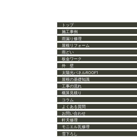
トップ
施工事例
雨漏り修理
屋根リフォーム
雨どい
板金ワーク
外 壁
太陽光パネルROOF1
屋根の基礎知識
工事の流れ
概算見積り
コラム
よくある質問
お問い合わせ
軒天修理
モニエル瓦修理
雪下ろし