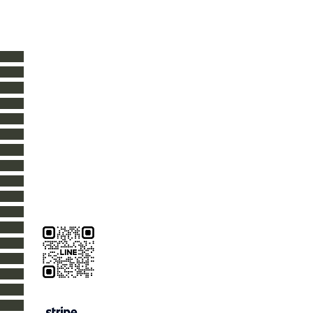
瀧澤屋根工業
​ タキサワヤネコウギョウ
〒020-0832 岩手県盛岡市東見前9-10
TAKISAWA ROOF WORKS
9-10 Higashimirumae, Morioka City,Iwate,Japan
TEL 019-656-8345
works@takisawaroof.com
https://www.takisawaroof.com