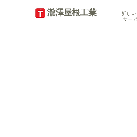
​瀧澤屋根工業
新しい
サー