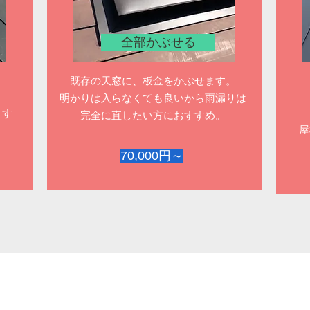
全部かぶせる
既存の天窓に、板金をかぶせます。
​明かりは入らなくても良いから雨漏りは
ます
完全に直したい方におすすめ。
​
70,000円～