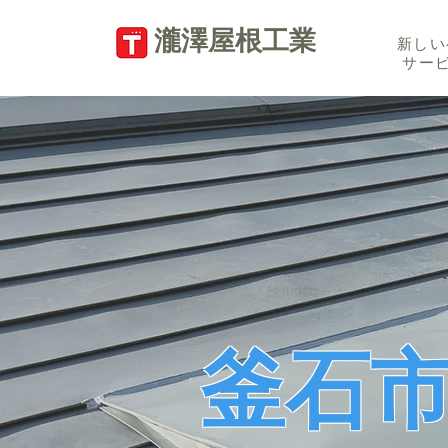
​瀧澤屋根工業
新しい
サー
釜石