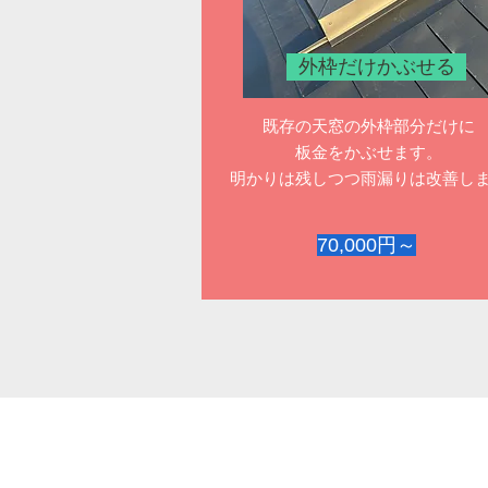
外枠だけかぶせる
既存の天窓の外枠部分だけに
板金をかぶせます。
明かりは残しつつ雨漏りは改善し
70,000円～