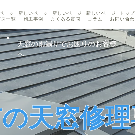
ページ
新しいページ
新しいページ
新しいページ
トップ
ビス一覧
施工事例
よくある質問
コラム
お問い合わ
天窓の雨漏りでお困りのお客様
へ
市の天窓修理