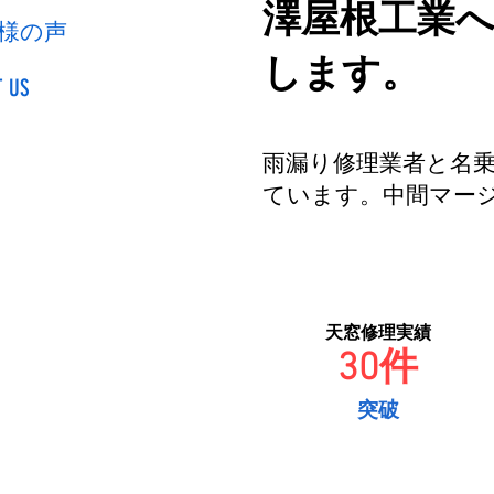
澤屋根工業
様の声
します。
 US
雨漏り修理業者と名
ています。中間マー
天窓修理実績
30件
突破