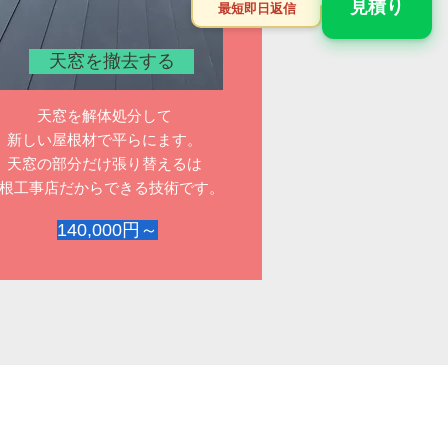
見積り
最短即日返信
天窓を撤去する
天窓を解体処分して
新しい屋根材で平らにます。
天窓の部分だけ張り替えるは
屋根工事店だからできる技術です。
140,000円～