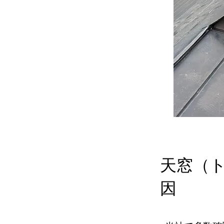
天窓（
因