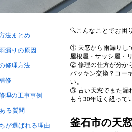
🔍こんなことでお困
方法まとめ
① 天窓から雨漏り
雨漏りの原因
屋根屋・サッシ屋・
② 修理の仕方が分か
の修理方法
パッキン交換？コー
補修
い。
③ 古い天窓でまた漏
修理の工事事例
もう30年近く経って
ある質問
釜石市の天
ちが選ばれる理由