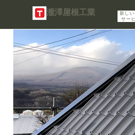
​瀧澤屋根工業
新しい
サー