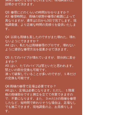
保険が適応になるかもしれません​。現地調査の上、
説明させて頂きます。
Q3: 修理にどのくらいの時間がかかりますか？
A3: 修理時間は、雨樋の状態や修理の範囲によって
異なりますが、通常は1日から3日で完了します。現
地調査後、より正確な時間の見積りを提供いたしま
す。
Q4: 以前も雨樋を直したのですがまた壊れた。壊れ
ないようにできますか？
A4: はい、私たちは雨樋修理のプロです。壊れない
ように適切な修理方法を提案させて頂きます。
Q5: たてのパイプが壊れていますが、部分的に直せ
ますか？
A5: はい、たてのパイプは竪といだと思われます。
竪といの部分交換も可能です。
​凍って破裂していることが多いのですが、１本だけ
の交換も可能です。
Q6:雨樋の修理で足場は必要ですか？
A6:はい、足場は必要になります。ただし、１階屋
根の雨樋部分ですと脚立を立てて作業できますの
で、不要になります。また、３ｍだけの雨樋を修理
したなど、短時間で終わりそうな場合は、足場なし
でも施工できます。現地調査の上、お見積りしま
す。