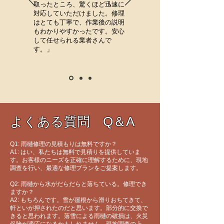
取ったところ、驚くほど迅速に
対応していただけました。修理
はとても丁寧で、作業後の説明
もわかりやすかったです。安心
して任せられる業者さんで
す。」
よくある質問 Q＆A
Q1: 雨樋修理の見積もりは無料ですか？
A1: はい、私たちは無料で見積りを提供していま
す。お客様のニーズを正確に理解するために、現地
調査を行い、最適な修理プランをご提案します。
Q2: 雨樋から水がだらだらと落ちている。修理でき
ますか？
A2: もちろんです。雪が屋根から滑りおちてきて、
軒といが押されたのだと思います。部分的に交換で
きると思われます。落雪による雨樋の破損は、火災