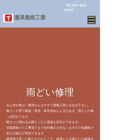
TEL
019-656-
8345
​瀧澤屋根工業
雨どい修理
北上市の雨どい修理ならタキサワ屋根工業にお任せ下さい。
雨どいが雪で破損・変形、経年劣化による穴あき、雨どいの葉
っぱ詰まりなど、
雨どいに関わるお困りごとに迅速な対応ができます。
現場調査から工事完了まで自社職人が行ないますので
低価格で
安心の施工が実現できます。
積雪地で育った私たちだからこそ、積雪による雨どいの破損を