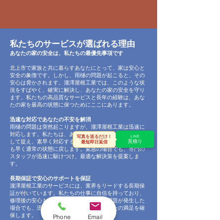
私たちのサービスが選ばれる理由
あなたの家の安全は、私たちの最優先事項です
北上市で家族と共に暮らすあなたにとって、家は安心と
安全の象徴です。しかし、雨樋の問題が起こると、その
安心は脅かされます。瀧澤屋根工業では、このような状
況をすばやく、確実に解決し、あなたの家の安全を守り
ます。私たちの高品質なサービスと長年の経験は、あな
たの家を最高の状態に保つためにここにあります。
迅速な対応であなたの不安を解消
雨樋の問題は突然起こりますが、瀧澤屋根工業は迅速に
対応します。私たちは、あなたの問題を私たちの問題と
写真を送るだけ！
LINE
して捉え、素早く対応することで、あなたの生活を一刻
見積り
最短即日返信
も早く通常の状態に戻します。緊急の場合でも、専門の
スタッフが迅速に駆けつけ、最適な解決策を提案しま
す。
長期保証で安心のサポートを保証
瀧澤屋根工業のサービスには、業界をリードする長期保
証が付いています。私たちの仕事に自信を持っており、
修理後の安心もお約束します。万が一の問題が発生した
場合でも、迅速かつ効果的に対応し、あなたの満足を確
保します。
Phone
Email