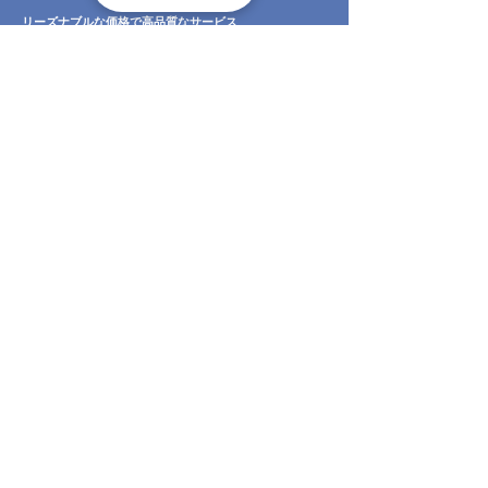
リーズナブルな価格で高品質なサービス
私たちは、高品質なサービスを適正な価格で提供するこ
とにコミットしています。あなたの予算に合わせた最適
なプランを提案し、無駄なコストは削減します。私たち
の目標は、お客様にとって最良の選択肢を提供すること
です。
地域密着型で親しみやすいサービス
北上市の気候や環境を熟知している私たちは、地域に合
わせた最適な修理サービスを提供します。地元のお客様
一人ひとりに寄り添ったサービスを提供し、地域社会に
貢献することを大切にしています。私たちは、ただの修
理業者ではなく、あなたの隣人、あなたのパートナーで
す。
個別のニーズに合わせたカスタマイズサービス
お客様一人ひとりの状況に合わせたカスタマイズされた
サービスを提供します。お家の特性、雨樋の状態、お客
様の予算や要望を詳細にヒアリングし、最適な修理プラ
ンを提案します。私たちは、お客様が納得するまで何度
でも相談に応じます。
透明性のあるコミュニケーションで信頼を築く
私たちは、お客様との間に信頼関係を築くために、透明
性のあるコミュニケーションを大切にしています。作業
内容や使用する材料、費用の内訳まで、すべてを明確に
説明します。ご質問やご懸念があれば、いつでもお気軽
にお尋ねください。