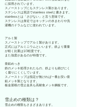
に採用されています。
スノーストップにもステンレス製があります。
ステンレスは英語でstainless steelと書きます。
stainlessとは「さびない」と言う意味です。
ステンレスは身近ではキッチンの水まわりや洗
濯機のドラムなどに使われています。
アルミ製
​スノーストップでアルミ製があります。
正式にはアルミニウムといいます。鉄より重量
が軽く比重は1/3程度です。
また強度があるのが特徴です。
亜鉛めっき
鉄のメッキ処理されたもの、鉄よりも錆びにく
く腐りにくくしています。
スノーストップは指定が無ければ一番お安い亜
鉛メッキ製となります。
板金屋根の雪止金具も高耐食メッキ鋼板です
。
雪止めの種類は？
雪止めの種類もさまざまあります。