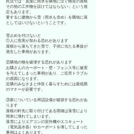
民法では「直接に雨水を隣地に注ぐ構造の屋根
その他の工作物を設けてはならない」という規
定もあります。
要するに建物から雪（雨水も含め）を隣地に落
としてはいけないということです。
雪止めを付けないと
①人に危害が加わる恐れがあります
屋根から落ちてきた雪で、子供に当たる事故が
発生した事例があります。
②隣地の物を破壊する恐れがあります
お隣さんのカーポート・壁・フェンス等に被害
を与えてしまった事例があり、ご近所トラブル
の原因になります。
近隣のみなさまと仲良く暮らすためには最低限
のマナーが必要です。
③家についている周辺設備が破損する恐れがあ
ります
屋根の軒先に取り付けてある雨樋は落雪により
簡単に壊れてしまいます。
落雪によりエアコンの室外機やエコキュート
（電気温水器）やカーポートを壊してしまった
事例はよくあります。