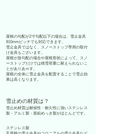
屋根の勾配が2寸勾配以下の場合は、雪止金具
910mmピッチでも対応できます。
​雪止金具ではなく、スノーストップ専用の取付
け金具もございます。
屋根が急勾配の場合や屋根形状によって、スノ
ーストップだけでは積雪荷重に耐えられないこ
とがありあｍす。
屋根の全体に雪止金具を配置することで雪止効
果は高くなります。
雪止めの材質は？
雪止め材質は耐候性・耐久性に強いステンレス
製・アルミ製・亜鉛めっき製がほとんどです。
ステンレス製
瓦屋根の雪止金具やコロニアルの雪止金具など