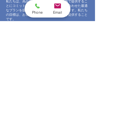
私たちは、高品質なサービスを適正な価格で提供するこ
とにコミットしています。あなたの予算に合わせた最適
なプランを提案し、無駄なコストは削減します。私たち
Phone
Email
の目標は、お客様にとって最良の選択肢を提供すること
です。
地域密着型で親しみやすいサービス
岩手県の気候や環境を熟知している私たちは、地域に合
わせた最適な修理サービスを提供します。地元のお客様
一人ひとりに寄り添ったサービスを提供し、地域社会に
貢献することを大切にしています。私たちは、ただの修
理業者ではなく、あなたの隣人、あなたのパートナーで
す。
個別のニーズに合わせたカスタマイズサービス
お客様一人ひとりの状況に合わせたカスタマイズされた
サービスを提供します。お家の特性、雨樋の状態、お客
様の予算や要望を詳細にヒアリングし、最適な修理プラ
ンを提案します。私たちは、お客様が納得するまで何度
でも相談に応じます。
透明性のあるコミュニケーションで信頼を築く
私たちは、お客様との間に信頼関係を築くために、透明
性のあるコミュニケーションを大切にしています。作業
内容や使用する材料、費用の内訳まで、すべてを明確に
説明します。ご質問やご懸念があれば、いつでもお気軽
にお尋ねください。
簡単かつ迅速な見積もりプロセス
見積もりの依頼は、電話またはウェブサイトから簡単に