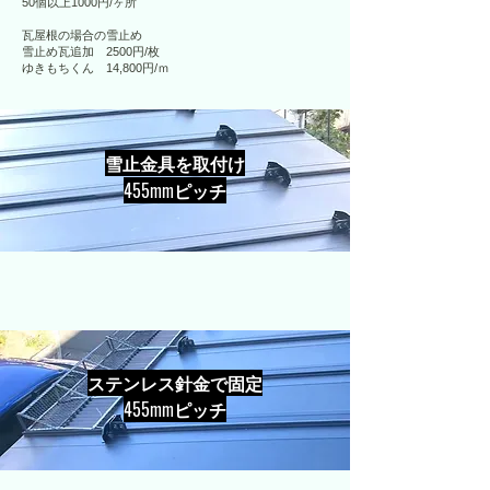
50個以上1000円/ヶ所
瓦屋根の場合の雪止め
雪止め瓦追加 2500円/枚
​ゆきもちくん 14,800円/ｍ
雪止金具を取付け
​455mmピッチ
ステンレス針金で固定
​455mmピッチ