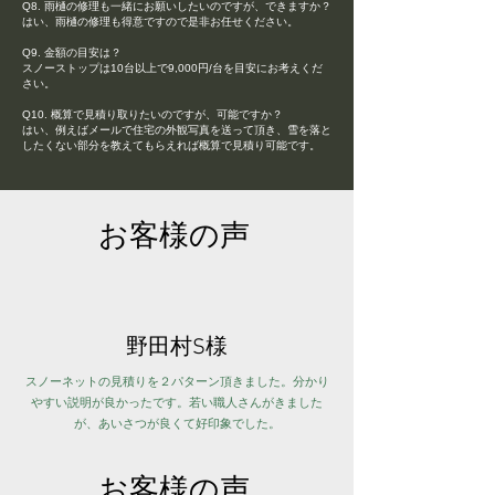
Q8. 雨樋の修理も一緒にお願いしたいのですが、できますか？
はい、雨樋の修理も得意ですので是非お任せください。
Q9. 金額の目安は？
スノーストップは10台以上で9,000円/台を目安にお考えくだ
さい。
Q10. 概算で見積り取りたいのですが、可能ですか？
はい、例えばメールで住宅の外観写真を送って頂き、雪を落と
したくない部分を教えてもらえれば概算で見積り可能です。
お客様の声
野田村S様
スノーネットの見積りを２パターン頂きました。分かり
やすい説明が良かったです。若い職人さんがきました
が、あいさつが良くて好印象でした。
お客様の声