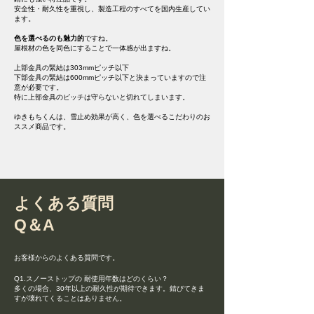
安全性・耐久性を重視し、製造工程のすべてを国内生産してい
ます。
色を選べるのも魅力的
ですね。
屋根材の色を同色にすることで一体感が出ますね。
上部金具の緊結は303mmピッチ以下
下部金具の緊結は600mmピッチ以下と決まっていますので注
意が必要です。
特に上部金具のピッチは守らないと切れてしまいます。
​ゆきもちくんは、雪止め効果が高く、色を選べるこだわりのお
ススメ商品です。
よくある質問
​Q＆A
お客様からのよくある質問です。
Q1.スノーストップの 耐使用年数はどのくらい？
多くの場合、30年以上の耐久性が期待できます。錆びてきま
すが壊れてくることはありません。