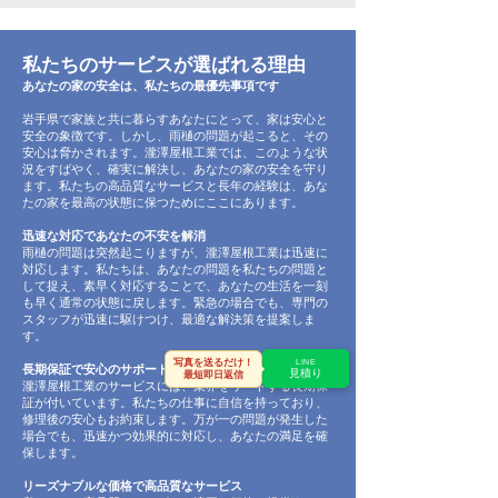
私たちのサービスが選ばれる理由
あなたの家の安全は、私たちの最優先事項です
岩手県で家族と共に暮らすあなたにとって、家は安心と
安全の象徴です。しかし、雨樋の問題が起こると、その
安心は脅かされます。瀧澤屋根工業では、このような状
況をすばやく、確実に解決し、あなたの家の安全を守り
ます。私たちの高品質なサービスと長年の経験は、あな
たの家を最高の状態に保つためにここにあります。
迅速な対応であなたの不安を解消
雨樋の問題は突然起こりますが、瀧澤屋根工業は迅速に
対応します。私たちは、あなたの問題を私たちの問題と
して捉え、素早く対応することで、あなたの生活を一刻
も早く通常の状態に戻します。緊急の場合でも、専門の
スタッフが迅速に駆けつけ、最適な解決策を提案しま
す。
写真を送るだけ！
LINE
長期保証で安心のサポートを保証
見積り
最短即日返信
瀧澤屋根工業のサービスには、業界をリードする長期保
証が付いています。私たちの仕事に自信を持っており、
修理後の安心もお約束します。万が一の問題が発生した
場合でも、迅速かつ効果的に対応し、あなたの満足を確
保します。
リーズナブルな価格で高品質なサービス