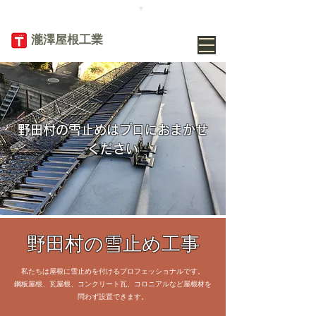
TEL
019-656-
8345
​瀧澤屋根工業
野田村の雪止めはプロにおまかせ
ください
野田村の雪止め工事
私たちは屋根に雪止めを付けるプロフェッショナルです。
鋼板屋根、瓦屋根、コンクリート瓦、コロニアルなど屋根材を
問わず設置できます。