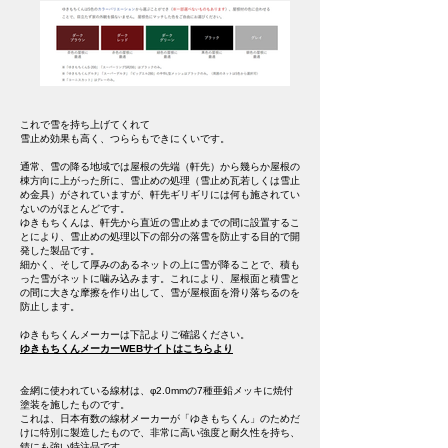
これで雪を持ち上げてくれて
雪止め効果も高く、つららもできにくいです。
通常、雪の降る地域では屋根の先端（軒先）から幾らか屋根の
棟方向に上がった所に、雪止めの処理（雪止め瓦若しくは雪止
め金具）がされていますが、軒先ギリギリには何も施されてい
ないのがほとんどです。
ゆきもちくんは、軒先から直近の雪止めまでの間に設置するこ
とにより、雪止めの処理以下の部分の落雪を防止する目的で開
発した製品です。
細かく、そして厚みのあるネットの上に雪が降ることで、積も
った雪がネットに噛み込みます。これにより、屋根面と積雪と
の間に大きな摩擦を作り出して、雪が屋根面を滑り落ちるのを
防止します。
ゆきもちくんメーカーは下記よりご確認ください。
ゆきもちくんメーカーWEBサイトはこちらより
金網に使われている線材は、φ2.0mmの7種亜鉛メッキに焼付
塗装を施したものです。
これは、日本有数の線材メーカーが「ゆきもちくん」のためだ
けに特別に製造したもので、非常に高い強度と耐久性を持ち、
錆にも強い特注品です。