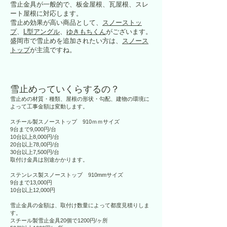
雪止金具が一般的で、板金屋根、瓦屋根、スレ
ート屋根に対応します。
雪止め効果が高い商品として、
スノーストッ
プ
、
L型アングル
、
ゆきもちくん
がございます。
盛岡市で雪止めを追加されたい方は、
スノース
トップ
が主流ですね。
雪止めっていくらするの？
雪止めの材質・種類、屋根の形状・勾配、建物の環境に
よって工事金額は変動します。
スチール製スノーストップ 910ｍｍサイズ
9台まで9,000円/台
10台以上8,000円/台
20台以上78,00円/台
30台以上7,500円/台
取付け金具は別途かかります。
ステンレス製スノーストップ 910mmサイズ
9台まで13,000円
10台以上12,000円
雪止金具の金額は、取付け数量によって都度見積りしま
す。
スチール製雪止金具20個で1200円/ヶ所