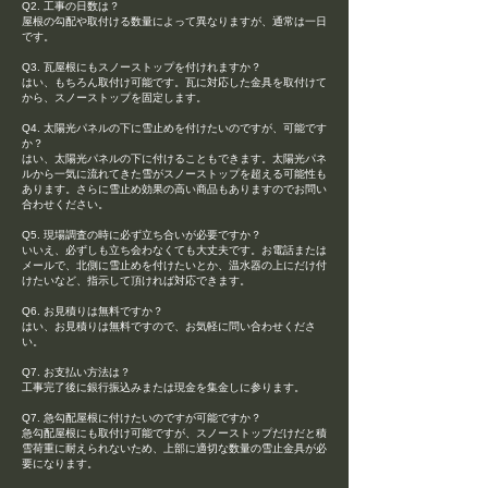
Q2. 工事の日数は？
屋根の勾配や取付ける数量によって異なりますが、通常は一日
です。
Q3. 瓦屋根にもスノーストップを付けれますか？
はい、もちろん取付け可能です。瓦に対応した金具を取付けて
から、スノーストップを固定します。
Q4. 太陽光パネルの下に雪止めを付けたいのですが、可能です
か？
はい、太陽光パネルの下に付けることもできます。太陽光パネ
ルから一気に流れてきた雪がスノーストップを超える可能性も
あります。さらに雪止め効果の高い商品もありますのでお問い
合わせください。
Q5. 現場調査の時に必ず立ち合いが必要ですか？
いいえ、必ずしも立ち会わなくても大丈夫です。お電話または
メールで、北側に雪止めを付けたいとか、温水器の上にだけ付
けたいなど、指示して頂ければ対応できます。
Q6. お見積りは無料ですか？
はい、お見積りは無料ですので、お気軽に問い合わせくださ
い。
Q7. お支払い方法は？
工事完了後に銀行振込みまたは現金を集金しに参ります。
Q7. 急勾配屋根に付けたいのですが可能ですか？
急勾配屋根にも取付け可能ですが、スノーストップだけだと積
雪荷重に耐えられないため、上部に適切な数量の雪止金具が必
要になります。