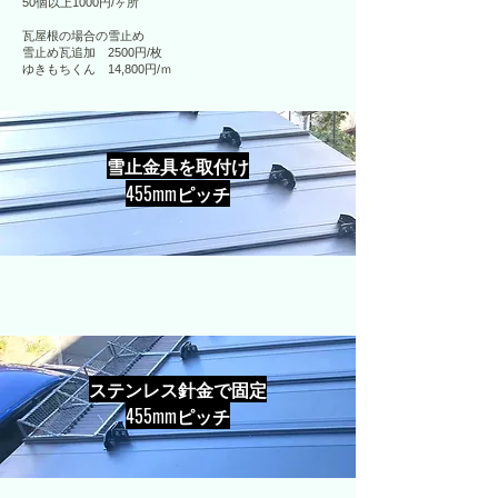
50個以上1000円/ヶ所
瓦屋根の場合の雪止め
雪止め瓦追加 2500円/枚
​ゆきもちくん 14,800円/ｍ
雪止金具を取付け
​455mmピッチ
ステンレス針金で固定
​455mmピッチ