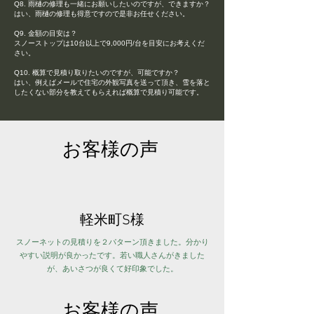
Q8. 雨樋の修理も一緒にお願いしたいのですが、できますか？
はい、雨樋の修理も得意ですので是非お任せください。
Q9. 金額の目安は？
スノーストップは10台以上で9,000円/台を目安にお考えくだ
さい。
Q10. 概算で見積り取りたいのですが、可能ですか？
はい、例えばメールで住宅の外観写真を送って頂き、雪を落と
したくない部分を教えてもらえれば概算で見積り可能です。
お客様の声
軽米町S様
スノーネットの見積りを２パターン頂きました。分かり
やすい説明が良かったです。若い職人さんがきました
が、あいさつが良くて好印象でした。
お客様の声