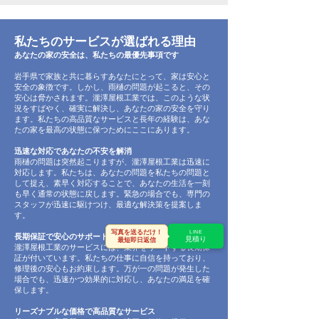
私たちのサービスが選ばれる理由
あなたの家の安全は、私たちの最優先事項です
岩手県で家族と共に暮らすあなたにとって、家は安心と
安全の象徴です。しかし、雨樋の問題が起こると、その
安心は脅かされます。瀧澤屋根工業では、このような状
況をすばやく、確実に解決し、あなたの家の安全を守り
ます。私たちの高品質なサービスと長年の経験は、あな
たの家を最高の状態に保つためにここにあります。
迅速な対応であなたの不安を解消
雨樋の問題は突然起こりますが、瀧澤屋根工業は迅速に
対応します。私たちは、あなたの問題を私たちの問題と
して捉え、素早く対応することで、あなたの生活を一刻
も早く通常の状態に戻します。緊急の場合でも、専門の
スタッフが迅速に駆けつけ、最適な解決策を提案しま
す。
写真を送るだけ！
LINE
長期保証で安心のサポートを保証
見積り
最短即日返信
瀧澤屋根工業のサービスには、業界をリードする長期保
証が付いています。私たちの仕事に自信を持っており、
修理後の安心もお約束します。万が一の問題が発生した
場合でも、迅速かつ効果的に対応し、あなたの満足を確
保します。
リーズナブルな価格で高品質なサービス