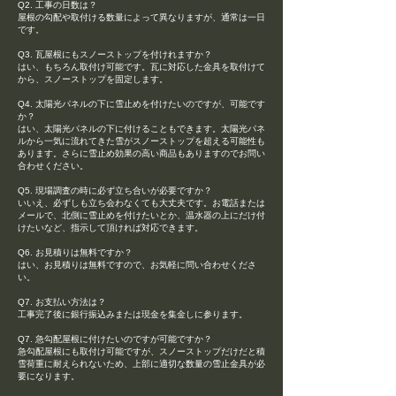
Q2. 工事の日数は？
屋根の勾配や取付ける数量によって異なりますが、通常は一日
です。
Q3. 瓦屋根にもスノーストップを付けれますか？
はい、もちろん取付け可能です。瓦に対応した金具を取付けて
から、スノーストップを固定します。
Q4. 太陽光パネルの下に雪止めを付けたいのですが、可能です
か？
はい、太陽光パネルの下に付けることもできます。太陽光パネ
ルから一気に流れてきた雪がスノーストップを超える可能性も
あります。さらに雪止め効果の高い商品もありますのでお問い
合わせください。
Q5. 現場調査の時に必ず立ち合いが必要ですか？
いいえ、必ずしも立ち会わなくても大丈夫です。お電話または
メールで、北側に雪止めを付けたいとか、温水器の上にだけ付
けたいなど、指示して頂ければ対応できます。
Q6. お見積りは無料ですか？
はい、お見積りは無料ですので、お気軽に問い合わせくださ
い。
Q7. お支払い方法は？
工事完了後に銀行振込みまたは現金を集金しに参ります。
Q7. 急勾配屋根に付けたいのですが可能ですか？
急勾配屋根にも取付け可能ですが、スノーストップだけだと積
雪荷重に耐えられないため、上部に適切な数量の雪止金具が必
要になります。