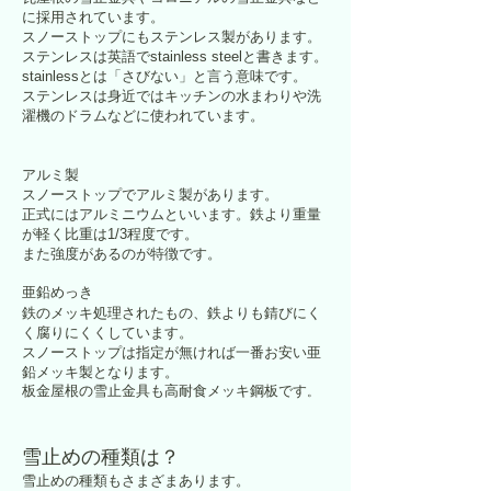
に採用されています。
スノーストップにもステンレス製があります。
ステンレスは英語でstainless steelと書きます。
stainlessとは「さびない」と言う意味です。
ステンレスは身近ではキッチンの水まわりや洗
濯機のドラムなどに使われています。
アルミ製
​スノーストップでアルミ製があります。
正式にはアルミニウムといいます。鉄より重量
が軽く比重は1/3程度です。
また強度があるのが特徴です。
亜鉛めっき
鉄のメッキ処理されたもの、鉄よりも錆びにく
く腐りにくくしています。
スノーストップは指定が無ければ一番お安い亜
鉛メッキ製となります。
板金屋根の雪止金具も高耐食メッキ鋼板です
。
雪止めの種類は？
雪止めの種類もさまざまあります。