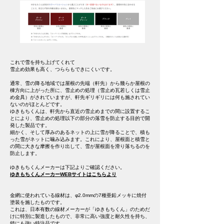
これで雪を持ち上げてくれて
雪止め効果も高く、つららもできにくいです。
通常、雪の降る地域では屋根の先端（軒先）から幾らか屋根の
棟方向に上がった所に、雪止めの処理（雪止め瓦若しくは雪止
め金具）がされていますが、軒先ギリギリには何も施されてい
ないのがほとんどです。
ゆきもちくんは、軒先から直近の雪止めまでの間に設置するこ
とにより、雪止めの処理以下の部分の落雪を防止する目的で開
発した製品です。
細かく、そして厚みのあるネットの上に雪が降ることで、積も
った雪がネットに噛み込みます。これにより、屋根面と積雪と
の間に大きな摩擦を作り出して、雪が屋根面を滑り落ちるのを
防止します。
ゆきもちくんメーカーは下記よりご確認ください。
ゆきもちくんメーカーWEBサイトはこちらより
金網に使われている線材は、φ2.0mmの7種亜鉛メッキに焼付
塗装を施したものです。
これは、日本有数の線材メーカーが「ゆきもちくん」のためだ
けに特別に製造したもので、非常に高い強度と耐久性を持ち、
錆にも強い特注品です。