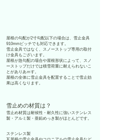
屋根の勾配が2寸勾配以下の場合は、雪止金具
910mmピッチでも対応できます。
​雪止金具ではなく、スノーストップ専用の取付
け金具もございます。
屋根が急勾配の場合や屋根形状によって、スノ
ーストップだけでは積雪荷重に耐えられないこ
とがありあｍす。
屋根の全体に雪止金具を配置することで雪止効
果は高くなります。
雪止めの材質は？
雪止め材質は耐候性・耐久性に強いステンレス
製・アルミ製・亜鉛めっき製がほとんどです。
ステンレス製
瓦屋根の雪止金具やコロニアルの雪止金具など