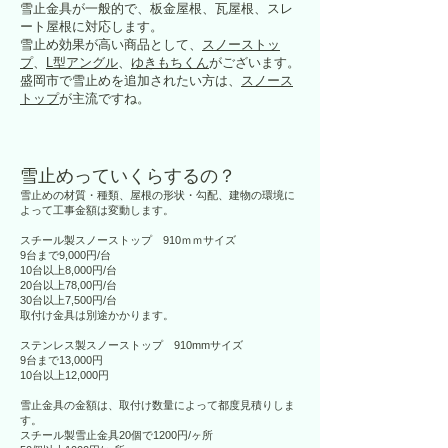
雪止金具が一般的で、板金屋根、瓦屋根、スレ
ート屋根に対応します。
雪止め効果が高い商品として、
スノーストッ
プ
、
L型アングル
、
ゆきもちくん
がございます。
盛岡市で雪止めを追加されたい方は、
スノース
トップ
が主流ですね。
雪止めっていくらするの？
雪止めの材質・種類、屋根の形状・勾配、建物の環境に
よって工事金額は変動します。
スチール製スノーストップ 910ｍｍサイズ
9台まで9,000円/台
10台以上8,000円/台
20台以上78,00円/台
30台以上7,500円/台
取付け金具は別途かかります。
ステンレス製スノーストップ 910mmサイズ
9台まで13,000円
10台以上12,000円
雪止金具の金額は、取付け数量によって都度見積りしま
す。
スチール製雪止金具20個で1200円/ヶ所