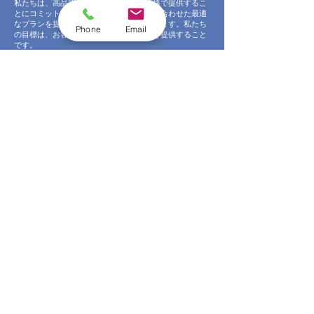
私たちは、高品質なサービスを適正な価格で提供するこ
とにコミットしています。あなたの予算に合わせた最適
なプランを提案し、無駄なコストは削減します。私たち
Phone
Email
の目標は、お客様にとって最良の選択肢を提供すること
です。
地域密着型で親しみやすいサービス
岩手県の気候や環境を熟知している私たちは、地域に合
わせた最適な修理サービスを提供します。地元のお客様
一人ひとりに寄り添ったサービスを提供し、地域社会に
貢献することを大切にしています。私たちは、ただの修
理業者ではなく、あなたの隣人、あなたのパートナーで
す。
個別のニーズに合わせたカスタマイズサービス
お客様一人ひとりの状況に合わせたカスタマイズされた
サービスを提供します。お家の特性、雨樋の状態、お客
様の予算や要望を詳細にヒアリングし、最適な修理プラ
ンを提案します。私たちは、お客様が納得するまで何度
でも相談に応じます。
透明性のあるコミュニケーションで信頼を築く
私たちは、お客様との間に信頼関係を築くために、透明
性のあるコミュニケーションを大切にしています。作業
内容や使用する材料、費用の内訳まで、すべてを明確に
説明します。ご質問やご懸念があれば、いつでもお気軽
にお尋ねください。
簡単かつ迅速な見積もりプロセス
見積もりの依頼は、電話またはウェブサイトから簡単に