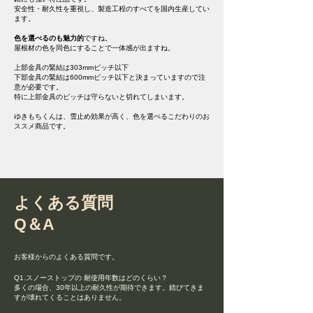
安全性・耐久性を重視し、製造工程のすべてを国内生産してい
ます。
色を選べるのも魅力的
ですね。
屋根材の色を同色にすることで一体感が出ますね。
上部金具の緊結は303mmピッチ以下
下部金具の緊結は600mmピッチ以下と決まっていますので注
意が必要です。
特に上部金具のピッチは守らないと切れてしまいます。
​ゆきもちくんは、雪止め効果が高く、色を選べるこだわりのお
ススメ商品です。
よくある質問
​Q＆A
お客様からのよくある質問です。
Q1.スノーストップの 耐使用年数はどのくらい？
多くの場合、30年以上の耐久性が期待できます。錆びてきま
すが壊れてくることはありません。