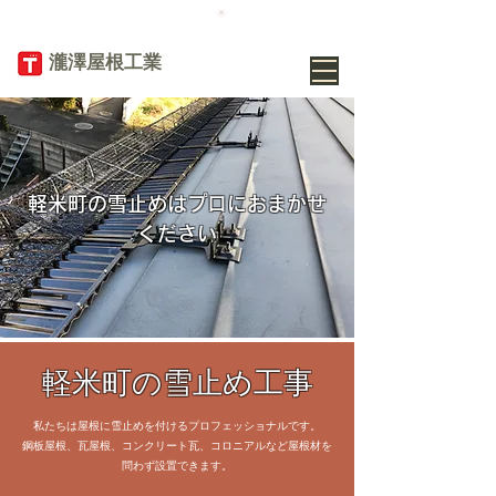
TEL
019-656-
8345
​瀧澤屋根工業
軽米町の雪止めはプロにおまかせ
ください
軽米町の雪止め工事
私たちは屋根に雪止めを付けるプロフェッショナルです。
鋼板屋根、瓦屋根、コンクリート瓦、コロニアルなど屋根材を
問わず設置できます。