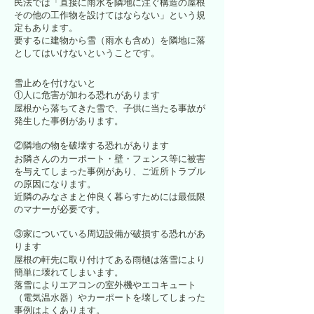
民法では「直接に雨水を隣地に注ぐ構造の屋根
その他の工作物を設けてはならない」という規
定もあります。
要するに建物から雪（雨水も含め）を隣地に落
としてはいけないということです。
雪止めを付けないと
①人に危害が加わる恐れがあります
屋根から落ちてきた雪で、子供に当たる事故が
発生した事例があります。
②隣地の物を破壊する恐れがあります
お隣さんのカーポート・壁・フェンス等に被害
を与えてしまった事例があり、ご近所トラブル
の原因になります。
近隣のみなさまと仲良く暮らすためには最低限
のマナーが必要です。
③家についている周辺設備が破損する恐れがあ
ります
屋根の軒先に取り付けてある雨樋は落雪により
簡単に壊れてしまいます。
落雪によりエアコンの室外機やエコキュート
（電気温水器）やカーポートを壊してしまった
事例はよくあります。