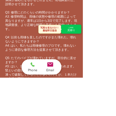
保険が適応になるかもしれません​。現地調査の上、
説明させて頂きます。
Q3: 修理にどのくらいの時間がかかりますか？
A3: 修理時間は、雨樋の状態や修理の範囲によって
異なりますが、通常は1日から3日で完了します。現
地調査後、より正確な時間の見積りを提供いたしま
写真を送るだけ！
LINE
す。
見積り
最短即日返信
Q4: 以前も雨樋を直したのですがまた壊れた。壊れ
ないようにできますか？
A4: はい、私たちは雨樋修理のプロです。壊れない
ように適切な修理方法を提案させて頂きます。
Q5: たてのパイプが壊れていますが、部分的に直せ
ますか？
A5: はい、たてのパイプは竪といだと思われます。
Phone
Email
竪といの部分交換も可能です。
​凍って破裂していることが多いのですが、１本だけ
の交換も可能です。
Q6:雨樋の修理で足場は必要ですか？
A6:はい、足場は必要になります。ただし、１階屋
根の雨樋部分ですと脚立を立てて作業できますの
で、不要になります。また、３ｍだけの雨樋を修理
したなど、短時間で終わりそうな場合は、足場なし
でも施工できます。現地調査の上、お見積りしま
す。