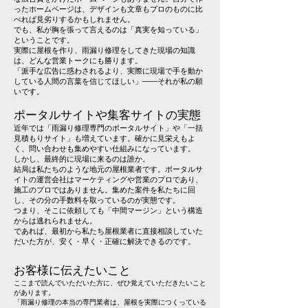
ったホームページは、デザインも文章もプロのものに比
べれば見劣りするかもしれません。
でも、私が胸を張って言えるのは「真実を知っている」
ということです。
実際に屋根を作り、雨漏り修理をしてきた現場の知識
は、どんな営業トークにも勝ります。
「派手な広告に惑わされるより、実際に現場で手を動か
している人間の言葉を信じてほしい」――それが私の願
いです。
ポータルサイトや集客サイトの実態
近年では「雨漏り修理専門のポータルサイト」や「一括
見積もりサイト」も増えています。確かに見栄えもよ
く、問い合わせも集めやすい仕組みになっています。
しかし、最終的に現場に来るのは誰か。
結局は私たちのような地元の屋根業者です。ポータルサ
イトの運営会社はマーケティングや営業のプロであり、
施工のプロではありません。集めた案件を私たちに回
し、その分の手数料を取っているのが実態です。
つまり、そこに依頼しても「中間マージン」という構造
からは逃れられません。
であれば、最初から私たち屋根業者に直接相談していた
だいた方が、安く・早く・正確に解決できるのです。
お客様に伝えたいこと
ここまで読んでいただいた方に、ぜひ覚えていただきたいこと
があります。
「雨漏り修理の本当の専門業者は、屋根を実際につくっている