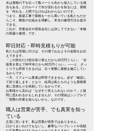
水は屋根の下を伝って数メートル先から侵入している場
合もある。どのルートで水が流れるかを知るには、屋根
を「作れる」人間でなければわからないのです。
つまり、新築工事で屋根を一から葺いている私たちだか
らこそ、構造の仕組みを理解し、本当の修理方法を提示
できる。
これが、営業会社や塗装会社には決してできない「本物
の雨漏り修理」です。
即日対応・即時見積もりが可能
私たちは現場に行けば、その場でおおよその金額をお伝
えできます。
「この部分だけ部分張り替えだから20万円くらい」「全
面葺き替えで90平米だから80万円くらい」――と、ざっ
くりでも即答できるのは、日々実際に屋根を施工してい
るからです。
一方、リフォーム業者は即答できません。必ず「確認し
て折り返します」となり、結局は私たちのような屋根業
者に見積もりを依頼しているからです。
お客様から見れば「なぜすぐ答えられないのか？」と疑
問に思われるかもしれませんが、その理由はシンプルで
「実際の作業を知らないから」なのです。
職人は営業が苦手、でも真実を知っ
ている
正直に言います。私は営業が得意ではありません。
口がうまいわけでもないし、豪華なパンフレットや高額
な広告費をかけたホームページもありません。自分で作