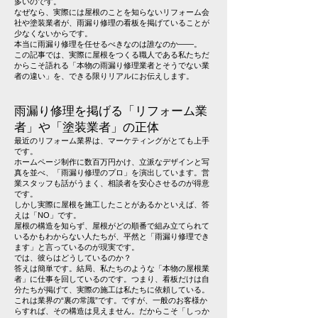
多いのです。
なぜなら、実際には屋根のことを知らないリフォーム会
社や塗装業者が、雨漏り修理の看板を掲げていることが
少なくないからです。
本当に雨漏り修理を任せるべきなのは誰なのか――。
この記事では、実際に屋根をつくる職人である私たちだ
からこそ語れる「本物の雨漏り修理業者とそうでない業
者の違い」を、できる限りリアルにお伝えします。
雨漏り修理を掲げる「リフォーム業
者」や「塗装業者」の正体
最近のリフォーム業界は、マーケティングがとても上手
です。
ホームページ制作に数百万円かけ、立派なデザインと写
真を並べ、「雨漏り修理のプロ」を演出しています。営
業スタッフも話がうまく、相談者を安心させるのが得意
です。
しかし実際に屋根を施工したことがあるかといえば、答
えは「NO」です。
屋根の構造を知らず、屋根がどの順番で組み立てられて
いるかもわからない人たちが、平然と「雨漏り修理でき
ます」と言っているのが現実です。
では、彼らはどうしているのか？
答えは簡単です。結局、私たちのような「本物の屋根業
者」に仕事を回しているのです。つまり、看板だけは自
分たちが掲げて、実際の施工は私たちに依頼している。
これは業界の“裏の常識”です。ですが、一般のお客様か
らすれば、その構造は見えません。だからこそ「しっか