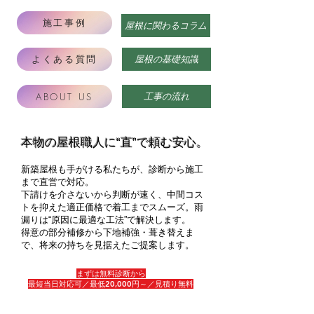
施工事例
屋根に関わるコラム
よくある質問
屋根の基礎知識
工事の流れ
ABOUT US
本物の屋根職人に“直”で頼む安心。
新築屋根も手がける私たちが、診断から施工
まで直営で対応。
下請けを介さないから判断が速く、中間コス
トを抑えた適正価格で着工までスムーズ。
雨
漏りは“原因に最適な工法”で解決します。
得意の部分補修から下地補強・葺き替えま
で、将来の持ちを見据えたご提案します。
​まずは無料診断から
最短当日対応可／最低20,000円～／見積り無料
24時間受付け メール問い合わせ