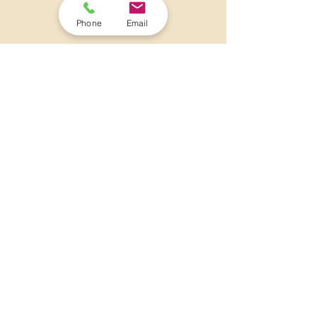
お客様の声
Phone
Email
「迅速で信頼できるサービス」 - 八幡平市
、S様
「家の雨樋が急に壊れてしまい、どうしようもない
状態でした。瀧澤屋根工業さんに連絡を取ったとこ
ろ、驚くほど迅速に対応していただけました。修理
はとても丁寧で、作業後の説明もわかりやすかった
です。安心して任せられる業者さんです。」