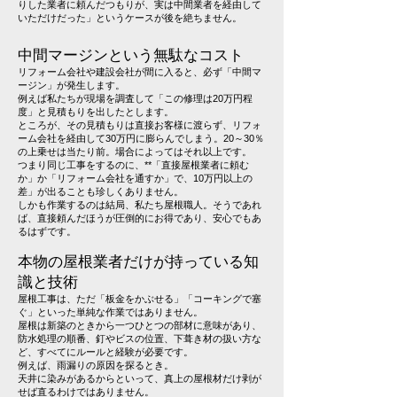
りした業者に頼んだつもりが、実は中間業者を経由して
いただけだった」というケースが後を絶ちません。
中間マージンという無駄なコスト
リフォーム会社や建設会社が間に入ると、必ず「中間マ
ージン」が発生します。
例えば私たちが現場を調査して「この修理は20万円程
度」と見積もりを出したとします。
ところが、その見積もりは直接お客様に渡らず、リフォ
ーム会社を経由して30万円に膨らんでしまう。20～30％
の上乗せは当たり前。場合によってはそれ以上です。
つまり同じ工事をするのに、**「直接屋根業者に頼む
か」か「リフォーム会社を通すか」で、10万円以上の
差」が出ることも珍しくありません。
しかも作業するのは結局、私たち屋根職人。そうであれ
ば、直接頼んだほうが圧倒的にお得であり、安心でもあ
るはずです。
本物の屋根業者だけが持っている知
識と技術
屋根工事は、ただ「板金をかぶせる」「コーキングで塞
ぐ」といった単純な作業ではありません。
屋根は新築のときから一つひとつの部材に意味があり、
防水処理の順番、釘やビスの位置、下葺き材の扱い方な
ど、すべてにルールと経験が必要です。
例えば、雨漏りの原因を探るとき。
天井に染みがあるからといって、真上の屋根材だけ剥が
せば直るわけではありません。