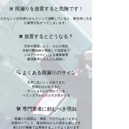
🚨 雨漏りを放置すると危険です！
小さなシミや水滴だからといって油断していると、家全体に大き
な被害が広がってしまいます。
❌ 放置するとどうなる？
天井や壁紙にシミ・カビが発生
木材や断熱材が腐食して強度低下
シロアリやカビによる健康被害
修理費用がどんどん高額に
🔍 よくある雨漏りのサイン
天井に丸いシミが出てきた
壁紙がはがれてきた
サッシまわりが濡れている
ベランダ下からポタポタ音がする
🛠 専門業者に頼むべき理由
雨漏りの原因は「屋根」だけではありません
外壁やベランダ、板金部分からの浸水も多いです
表だけの補修では再発することがよくあります