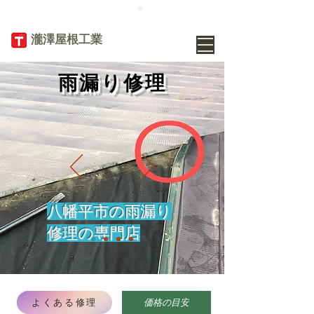
TEL
019-656-
8345
​瀧澤屋根工業
雨漏り修理
八幡平市の雨漏り
修理の専門店
よくある修理
価格の目安