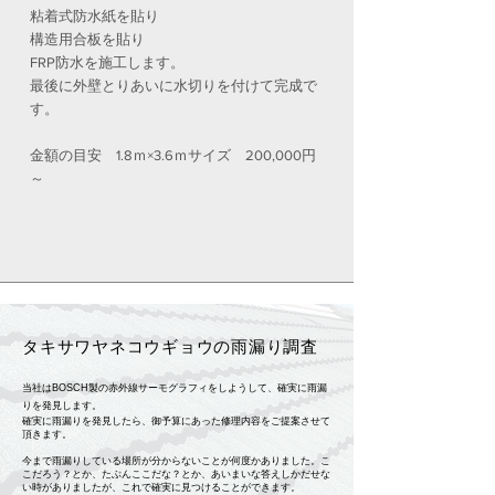
粘着式防水紙を貼り
構造用合板を貼り
FRP防水を施工します。
最後に外壁とりあいに水切りを付けて完成で
す。
金額の目安 1.8ｍ×3.6ｍサイズ 200,000円
～
タキサワヤネコウギョウの雨漏り調査
当社はBOSCH製の赤外線サーモグラフィをしようして、確実に雨漏
りを発見します。
確実に雨漏りを発見したら、御予算にあった修理内容をご提案させて
頂きます。
今まで雨漏りしている場所が分からないことが何度かありました。こ
こだろう？とか、たぶんここだな？とか、あいまいな答えしかだせな
い時がありましたが、これで確実に見つけることができます。