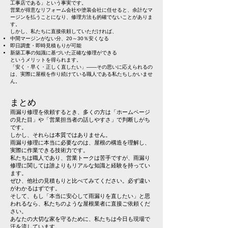
工事店である」という事実です。
営業が得意なリフォーム会社や塗装会社に任せると、余計なマ
ージンを払うことになり、修理方法も的確でないことがありま
す。
しかし、私たちに直接依頼していただければ、
中間マージンがない分、20～30％安くなる
即日調査・即時見積もりが可能
新築工事の知識に基づいた正確な修理ができる
というメリットを得られます。
「安く・早く・正しく直したい」――その思いに応えられるの
は、実際に屋根を作り続けている職人である私たちしかいませ
ん。
まとめ
雨漏り修理を依頼するとき、多くの方は「ホームページ
の見た目」や「営業担当者の話しやすさ」で判断しがち
です。
しかし、それらは本質ではありません。
雨漏り修理に本当に必要なのは、屋根の構造を理解し、
実際に作業できる技術力です。
私たちは職人であり、営業トークは苦手ですが、雨漏り
修理に関しては誰よりもリアルな知識と経験を持ってい
ます。
ぜひ、他社の見積もりと比べてみてください。必ず違い
がわかるはずです。
そして、もし「本当に安心して雨漏りを直したい」と思
われるなら、私たちのような屋根業者に直接ご依頼くだ
さい。
あなたの大切な家を守るために、私たちは今日も現場で
汗を流しています。